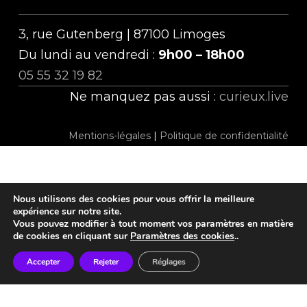
3, rue Gutenberg | 87100 Limoges
Du lundi au vendredi :
9h00 – 18h00
05 55 32 19 82
Ne manquez pas aussi :
curieux.live
Mentions-légales
|
Politique de confidentialité
Nous utilisons des cookies pour vous offrir la meilleure
expérience sur notre site.
Vous pouvez modifier à tout moment vos paramètres en matière
twitter
facebook
linkedin
instagram
tiktok
de cookies en cliquant sur
Paramètres des cookies
..
Accepter
Rejeter
Réglages