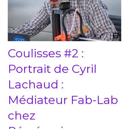
Coulisses #2 :
Portrait de Cyril
Lachaud :
Médiateur Fab-Lab
chez