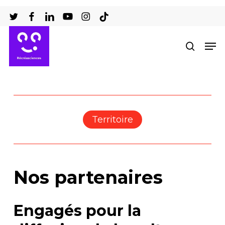
Passer
au
Ferm
contenu
Men
recher
le
principal
men
Territoire
Nos partenaires
Engagés pour la