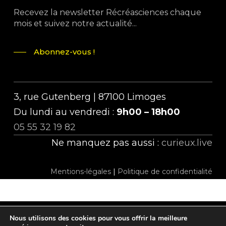
Recevez la newsletter Récréasciences chaque
mois et suivez notre actualité...
Abonnez-vous !
3, rue Gutenberg | 87100 Limoges
Du lundi au vendredi :
9h00 – 18h00
05 55 32 19 82
Ne manquez pas aussi :
curieux.live
Mentions-légales
|
Politique de confidentialité
Nous utilisons des cookies pour vous offrir la meilleure
twitter
facebook
linkedin
instagram
tiktok