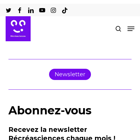
Passer
au
Ferm
contenu
Men
recher
le
principal
men
Newsletter
Abonnez-vous
Recevez la newsletter
Récréasciences
chaque mois
!