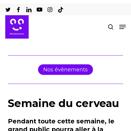
Passer
au
Ferm
contenu
Men
recher
le
principal
men
Nos événements
Semaine du cerveau
Pendant toute cette semaine, le
grand public pourra
aller à la