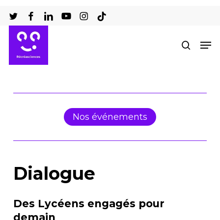
Passer
au
Ferm
contenu
Men
recher
le
principal
men
Nos événements
Dialogue
Des Lycéens engagés pour
demain