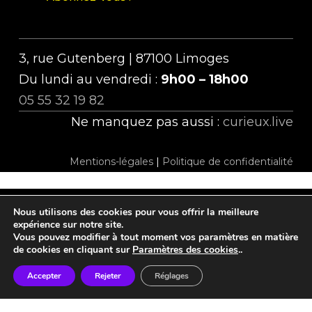
3, rue Gutenberg | 87100 Limoges
Du lundi au vendredi :
9h00 – 18h00
05 55 32 19 82
Ne manquez pas aussi :
curieux.live
Mentions-légales
|
Politique de confidentialité
Nous utilisons des cookies pour vous offrir la meilleure
twitter
facebook
linkedin
instagram
tiktok
expérience sur notre site.
Vous pouvez modifier à tout moment vos paramètres en matière
de cookies en cliquant sur
Paramètres des cookies
..
Accepter
Rejeter
Réglages