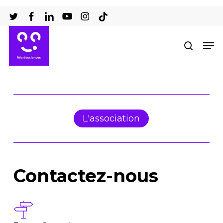
Passer
au
Ferm
contenu
Men
recher
le
principal
men
L'association
Contactez-nous