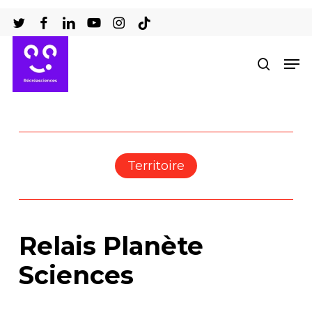
Passer
au
Ferm
contenu
Men
recher
le
principal
men
Territoire
Relais Planète
Sciences