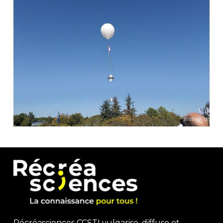
Récréasciences CCSTI vulgarise, diffuse et