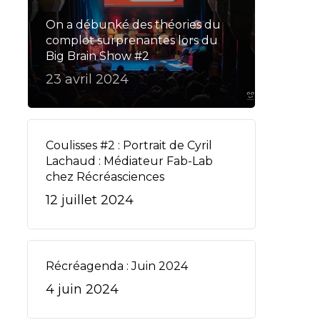
On a débunké des théories du
complot surprenantes lors du
Big Brain Show #2
23 avril 2024
Coulisses #2 : Portrait de Cyril
Lachaud : Médiateur Fab-Lab
chez Récréasciences
12 juillet 2024
Récréagenda : Juin 2024
4 juin 2024