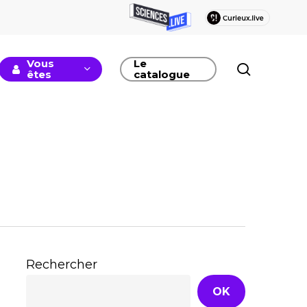
Vous
Le
recherc
êtes
catalogue
Rechercher
OK