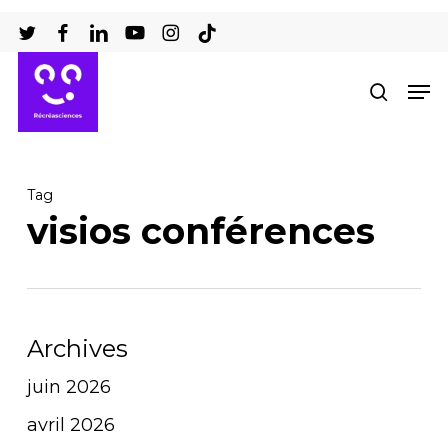
Passer
au
Ferm
contenu
Men
recher
le
principal
men
Tag
visios conférences
Archives
juin 2026
avril 2026