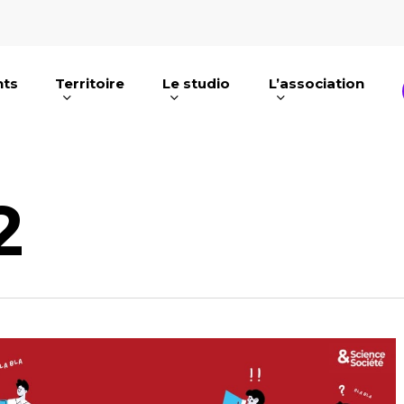
nts
Territoire
Le studio
L’association
e ou ESC pour fermer
2