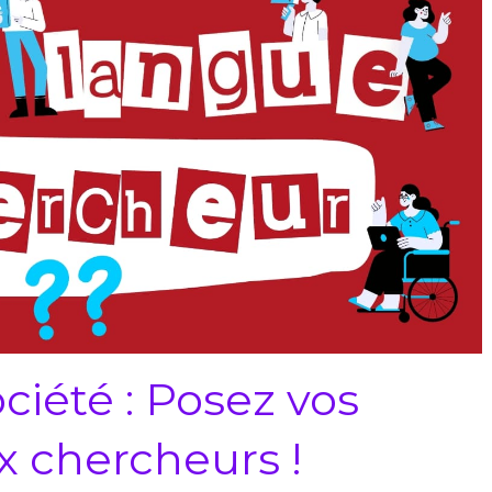
ciété : Posez vos
x chercheurs !