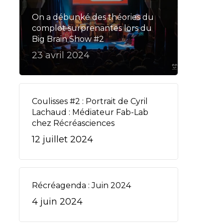
On a débunké des théories du
complot surprenantes lors du
Big Brain Show #2
23 avril 2024
Coulisses #2 : Portrait de Cyril
Lachaud : Médiateur Fab-Lab
chez Récréasciences
12 juillet 2024
Récréagenda : Juin 2024
4 juin 2024