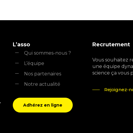
L’asso
Recrutement
Qui sommes-nous ?
Vous souhaitez r
L’équipe
une équipe dyna
science ça vous pla
Nos partenaires
Notre actualité
Rejoignez-no
,
Adhérez en ligne