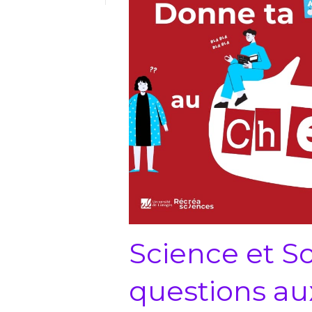
Science et So
questions au