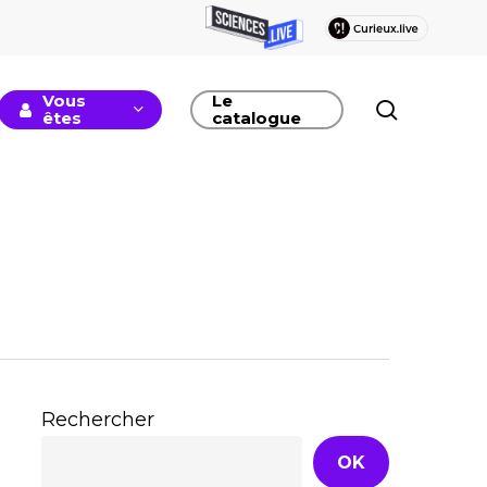
Vous
Le
recherc
êtes
catalogue
Rechercher
OK