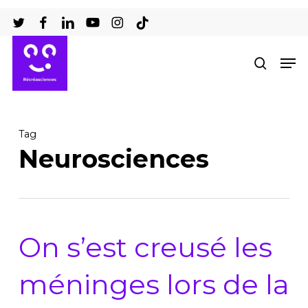
Passer
au
Ferm
contenu
Men
recher
le
principal
men
Tag
Neurosciences
On s’est creusé les
méninges lors de la