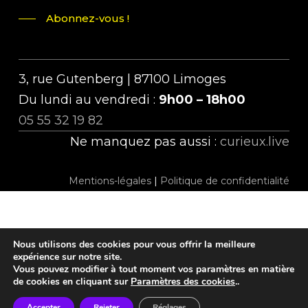
Abonnez-vous !
3, rue Gutenberg | 87100 Limoges
Du lundi au vendredi :
9h00 – 18h00
05 55 32 19 82
Ne manquez pas aussi :
curieux.live
Mentions-légales
|
Politique de confidentialité
Nous utilisons des cookies pour vous offrir la meilleure
expérience sur notre site.
Vous pouvez modifier à tout moment vos paramètres en matière
twitter
facebook
linkedin
instagram
tiktok
de cookies en cliquant sur
Paramètres des cookies
..
Accepter
Rejeter
Réglages