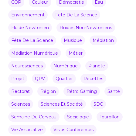
COP
Couleur
Démocratie
Eau
Environnement
Fete De La Science
Fluide Newtonien
Fluides Non-Newtoniens
Fête De La Science
Musique
Médiation
Médiation Numérique
Métier
Neurosciences
Numérique
Planète
Projet
QPV
Quartier
Recettes
Rectorat
Région
Rétro Gaming
Santé
Sciences
Sciences Et Société
SDC
Semaine Du Cerveau
Sociologie
Tourbillon
Vie Associative
Visios Conférences