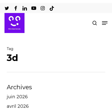
Passer
au
Ferm
contenu
Men
recher
le
principal
men
Tag
3d
Archives
juin 2026
avril 2026