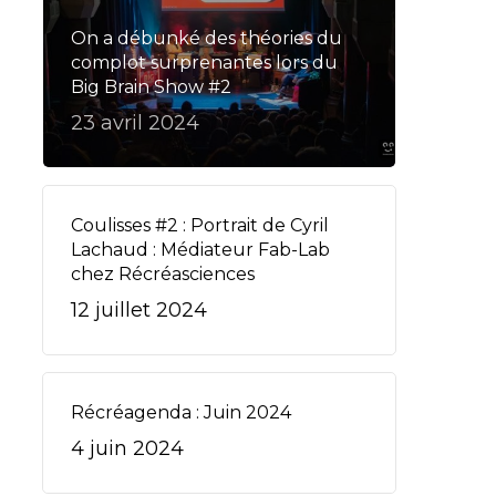
On a débunké des théories du
complot surprenantes lors du
Big Brain Show #2
23 avril 2024
Coulisses #2 : Portrait de Cyril
Lachaud : Médiateur Fab-Lab
chez Récréasciences
12 juillet 2024
Récréagenda : Juin 2024
4 juin 2024