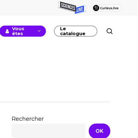
Vous
Le
recherc
êtes
catalogue
Rechercher
OK