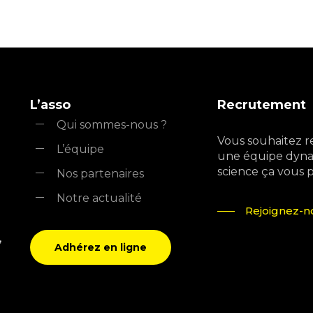
L’asso
Recrutement
Qui sommes-nous ?
Vous souhaitez r
L’équipe
une équipe dyna
science ça vous pla
Nos partenaires
Notre actualité
Rejoignez-no
,
Adhérez en ligne