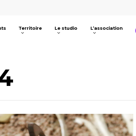
nts
Territoire
Le studio
L’association
e ou ESC pour fermer
4