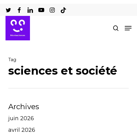
Passer
au
Ferm
contenu
Men
recher
le
principal
men
Tag
sciences et société
Archives
juin 2026
avril 2026