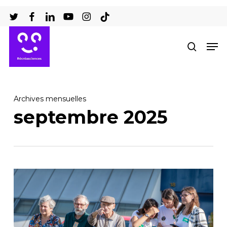
Passer
au
Ferm
contenu
Men
recher
le
principal
men
Archives mensuelles
septembre 2025