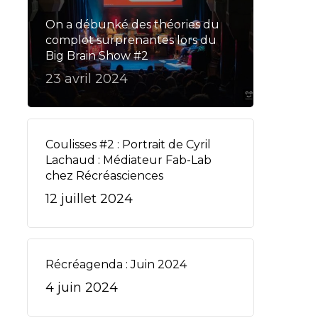
On a débunké des théories du
complot surprenantes lors du
Big Brain Show #2
23 avril 2024
Coulisses #2 : Portrait de Cyril
Lachaud : Médiateur Fab-Lab
chez Récréasciences
12 juillet 2024
Récréagenda : Juin 2024
4 juin 2024