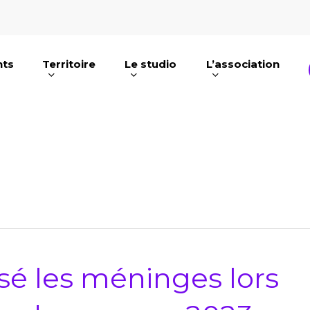
nts
Territoire
Le studio
L’association
e ou ESC pour fermer
sé les méninges lors