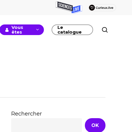
Vous
Le
recherc
êtes
catalogue
Rechercher
OK