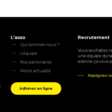
L’asso
Recrutement
Qui sommes-nous ?
Vous souhaitez r
L’équipe
une équipe dyna
science ça vous pla
Nos partenaires
Notre actualité
Rejoignez-no
,
Adhérez en ligne