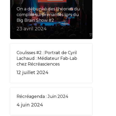
On a débunké des théories du
complot surprenantes lors du
Big Brain Show #2
23 avril 2024
Coulisses #2 : Portrait de Cyril
Lachaud : Médiateur Fab-Lab
chez Récréasciences
12 juillet 2024
Récréagenda : Juin 2024
4 juin 2024