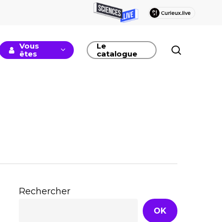
Vous
Le
recherc
êtes
catalogue
Rechercher
OK