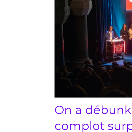
On a débunké
complot surp