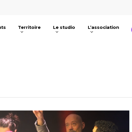
nts
Territoire
Le studio
L’association
e ou ESC pour fermer