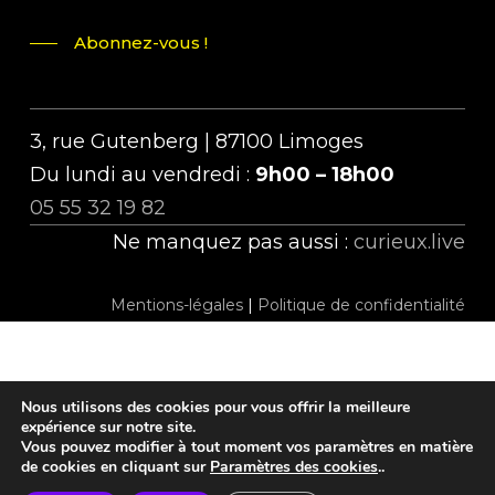
Abonnez-vous !
3, rue Gutenberg | 87100 Limoges
Du lundi au vendredi :
9h00 – 18h00
05 55 32 19 82
Ne manquez pas aussi :
curieux.live
Mentions-légales
|
Politique de confidentialité
Nous utilisons des cookies pour vous offrir la meilleure
expérience sur notre site.
Vous pouvez modifier à tout moment vos paramètres en matière
twitter
facebook
linkedin
instagram
tiktok
de cookies en cliquant sur
Paramètres des cookies
..