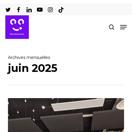
Passer
au
Ferm
contenu
Men
recher
le
principal
men
Archives mensuelles
juin 2025