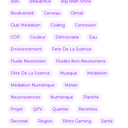
BBS
Beaubreuil
Big Brain Show
Biodiversité
Cerveau
Climat
Club Médiation
Coding
Connexion
COP
Couleur
Démocratie
Eau
Environnement
Fete De La Science
Fluide Newtonien
Fluides Non-Newtoniens
Fête De La Science
Musique
Médiation
Médiation Numérique
Métier
Neurosciences
Numérique
Planète
Projet
QPV
Quartier
Recettes
Rectorat
Région
Rétro Gaming
Santé