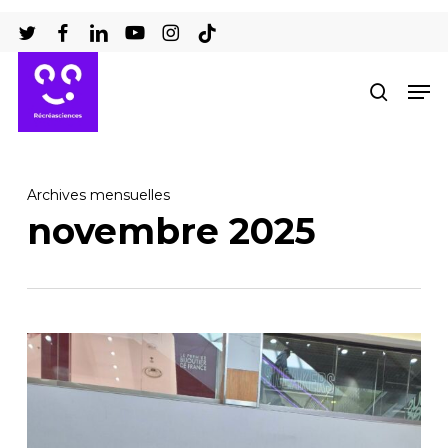
Passer
au
Ferm
contenu
Men
recher
le
principal
men
Archives mensuelles
novembre 2025