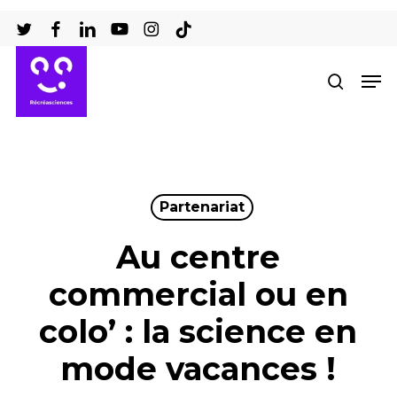
Passer
au
Ferm
contenu
Men
recher
le
principal
men
Partenariat
Au centre
commercial ou en
colo’ : la science en
mode vacances !