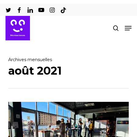
Passer
au
Ferm
contenu
Men
recher
le
principal
men
Archives mensuelles
août 2021