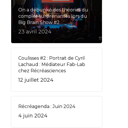
On a débunké des théories du
complot surprenantes lors du
Big Brain Show #2
23 avril 2024
Coulisses #2 : Portrait de Cyril
Lachaud : Médiateur Fab-Lab
chez Récréasciences
12 juillet 2024
Récréagenda : Juin 2024
4 juin 2024