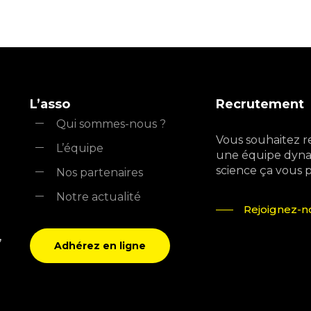
L’asso
Recrutement
Qui sommes-nous ?
Vous souhaitez r
L’équipe
une équipe dyna
science ça vous pla
Nos partenaires
Notre actualité
Rejoignez-no
,
Adhérez en ligne