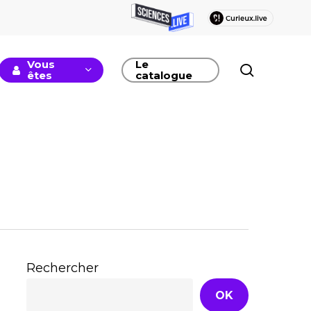
Vous
Le
recherc
êtes
catalogue
Rechercher
OK