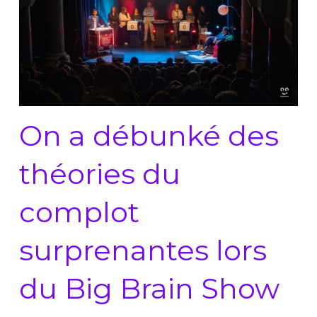
On a débunké des
théories du
complot
surprenantes lors
du Big Brain Show