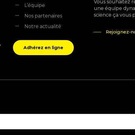
Vous souhaitez r
L’équipe
une équipe dyna
science ça vous pla
Nos partenaires
Notre actualité
Rejoignez-no
,
Adhérez en ligne