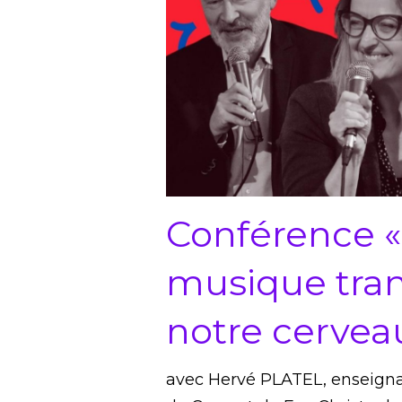
Conférence 
musique tran
notre cervea
avec Hervé PLATEL, enseigna