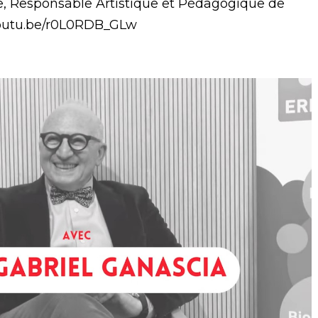
e, Responsable Artistique et Pédagogique de
/youtu.be/r0L0RDB_GLw