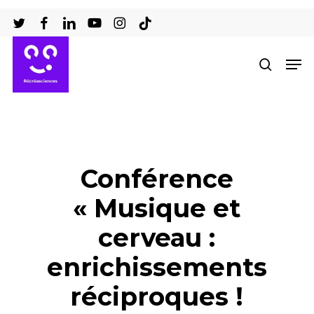
Passer
au
Ferm
contenu
Men
recher
le
principal
men
Conférence
« Musique et
cerveau :
enrichissements
réciproques !