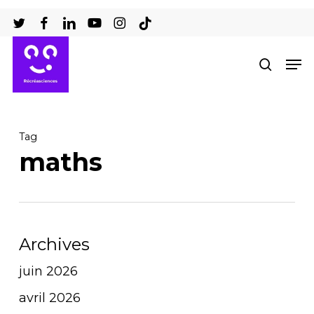
Passer
au
Ferm
contenu
Men
recher
le
principal
men
Tag
maths
Archives
juin 2026
avril 2026