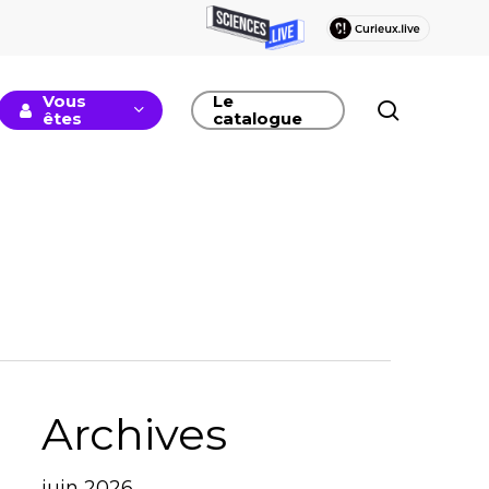
Vous
Le
recherc
êtes
catalogue
Archives
juin 2026