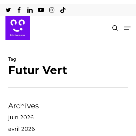
Passer
au
Ferm
contenu
Men
recher
le
principal
men
Tag
Futur Vert
Archives
juin 2026
avril 2026