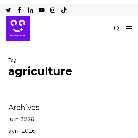
Passer
au
Ferm
contenu
Men
recher
le
principal
men
Tag
agriculture
Archives
juin 2026
avril 2026