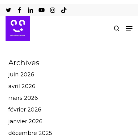
Passer
au
Ferm
contenu
Men
recher
le
principal
men
Archives
juin 2026
avril 2026
mars 2026
février 2026
janvier 2026
décembre 2025