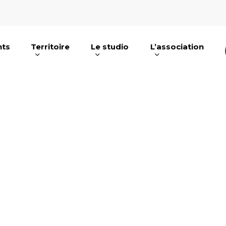
nts
Territoire
Le studio
L’association
e ou ESC pour fermer