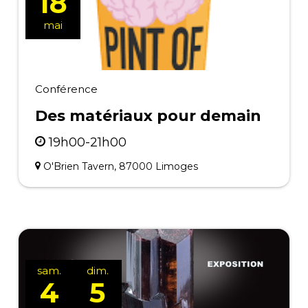
18
mai
Conférence
Des matériaux pour demain
19h00-21h00
O'Brien Tavern, 87000 Limoges
sam.
dim.
4
5