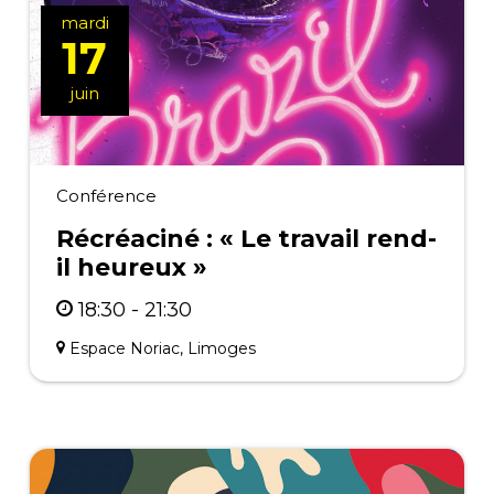
mardi
17
juin
Conférence
Récréaciné : « Le travail rend-
il heureux »
18:30 - 21:30
Espace Noriac, Limoges