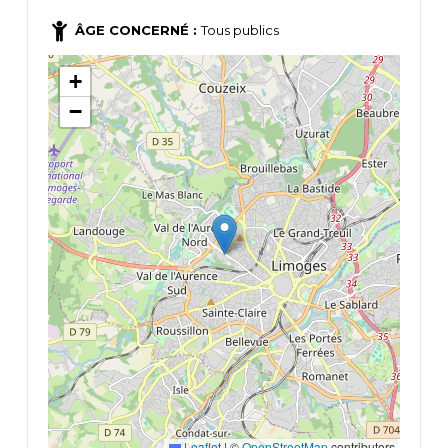
ÂGE CONCERNÉ :
Tous publics
+
−
Leaflet
|
©
OpenStreetMap
contributors