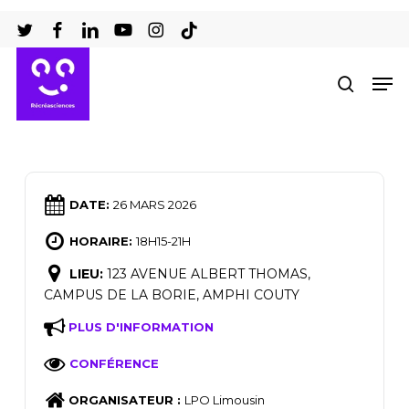
Passer
au
Ferm
contenu
Men
recher
le
principal
men
DATE:
26 MARS 2026
HORAIRE:
18H15-21H
LIEU:
123 AVENUE ALBERT THOMAS,
CAMPUS DE LA BORIE, AMPHI COUTY
PLUS D'INFORMATION
CONFÉRENCE
ORGANISATEUR :
LPO Limousin