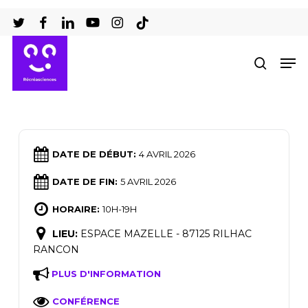
Passer
au
Ferm
contenu
Men
recher
le
principal
men
DATE DE DÉBUT:
4 AVRIL 2026
DATE DE FIN:
5 AVRIL 2026
HORAIRE:
10H-19H
LIEU:
ESPACE MAZELLE - 87125 RILHAC
RANCON
PLUS D'INFORMATION
CONFÉRENCE