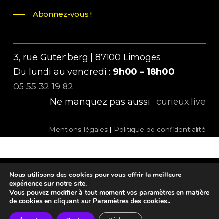
Abonnez-vous !
3, rue Gutenberg | 87100 Limoges
Du lundi au vendredi :
9h00 – 18h00
05 55 32 19 82
Ne manquez pas aussi :
curieux.live
Mentions-légales
|
Politique de confidentialité
Nous utilisons des cookies pour vous offrir la meilleure
twitter
facebook
linkedin
instagram
tiktok
expérience sur notre site.
Vous pouvez modifier à tout moment vos paramètres en matière
de cookies en cliquant sur
Paramètres des cookies
..