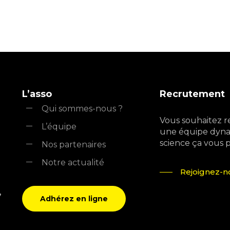
L’asso
Recrutement
Qui sommes-nous ?
Vous souhaitez r
L’équipe
une équipe dyna
science ça vous pla
Nos partenaires
Notre actualité
Rejoignez-no
,
Adhérez en ligne