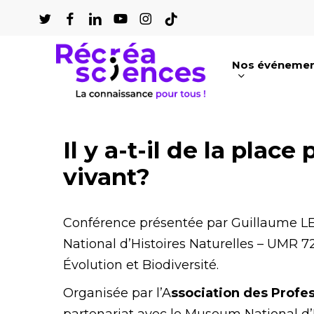
Passer
au
contenu
Nos événeme
principal
Appuyez sur Entrée pour une recherch
Il y a-t-il de la place 
vivant?
Conférence présentée par Guillaume L
National d’Histoires Naturelles – UMR 7
Évolution et Biodiversité.
Organisée par l’A
ssociation des Profe