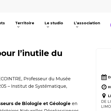
nts
Territoire
Le studio
L’association
e ou ESC pour fermer
pour l’inutile du
D
ECOINTRE, Professeur du Musée
205 – Institut de Systématique,
H
L
DE L
sseurs de Biologie et Géologie
en
LIMO