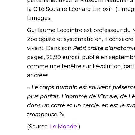
partenariat avec le Museum National d’
la Cité Scolaire Léonard Limosin (Limog
Limoges.
Guillaume Lecointre est professeur du M
Zoologiste et systématicien, il consacre 
vivant. Dans son
Petit traité d’anatomi
pages, 25,90 euros), publié en septembre
comme une fenêtre sur l’évolution, bat
ancrées.
« Le corps humain est souvent présenté
plus parfait. L’homme de Vitruve, de Léo
dans un carré et un cercle, en est le sy
trompeuse ?
«
(Source:
Le Monde
)