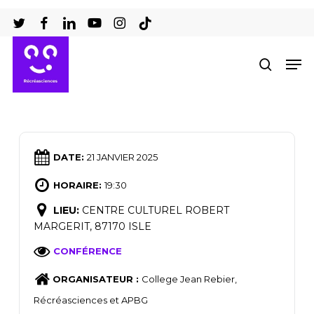
Passer
au
Ferm
contenu
Men
recher
le
principal
men
DATE:
21 JANVIER 2025
HORAIRE:
19:30
LIEU:
CENTRE CULTUREL ROBERT
MARGERIT, 87170 ISLE
CONFÉRENCE
ORGANISATEUR :
College Jean Rebier,
Récréasciences et APBG