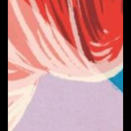
Big
Brain
Show
#5