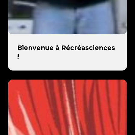
Bienvenue
Bienvenue à Récréasciences
à
!
Récréasciences
!
Best
of
Big
Brain
Game
|