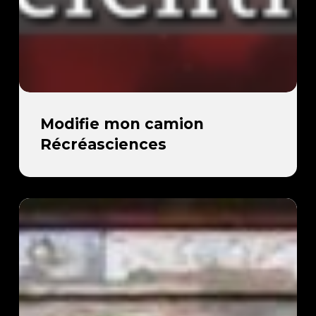
Modifie
Modifie mon camion
mon
Récréasciences
camion
Récréasciences
Bienvenue
à
Récréasciences
!