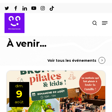
Passer
au
Ferm
contenu
Men
recher
le
principal
men
À venir...
Voir tous les événements
dim.
9
août