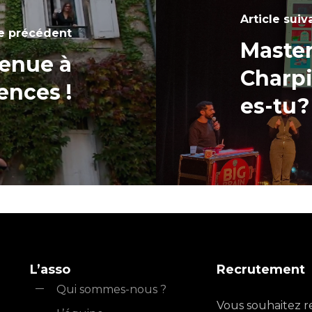
Article suiv
le précédent
Master
enue à
Charpi
ences !
es-tu?
L’asso
Recrutement
Qui sommes-nous ?
Vous souhaitez r