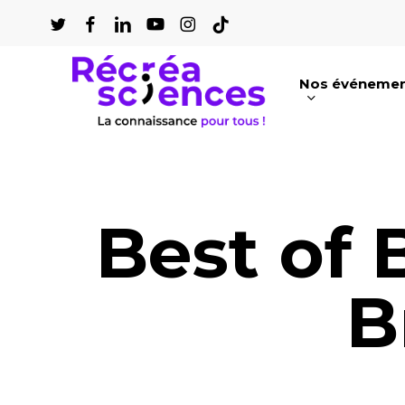
Passer
au
contenu
Nos événeme
principal
Appuyez sur Entrée pour une recherch
Best of 
B