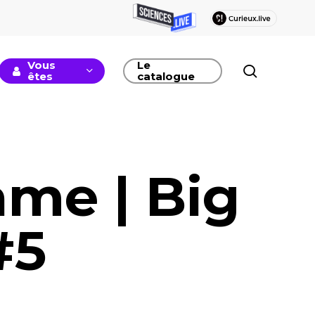
Vous
Le
recherc
êtes
catalogue
ame | Big
#5