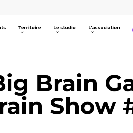
nts
Territoire
Le studio
L’association
e ou ESC pour fermer
Big Brain G
rain Show 