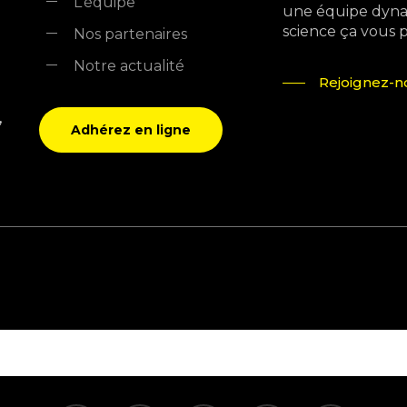
L’équipe
une équipe dyna
science ça vous pla
Nos partenaires
Notre actualité
Rejoignez-no
,
Adhérez en ligne