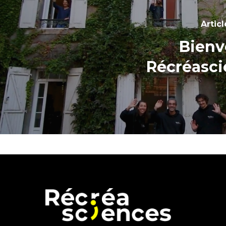
Artic
Bienv
Récréasci