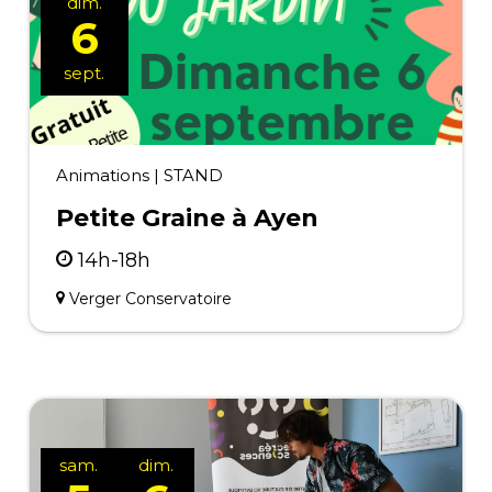
dim.
6
sept.
Animations
|
STAND
Petite Graine à Ayen
14h-18h
Verger Conservatoire
sam.
dim.