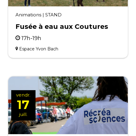
Animations
|
STAND
Fusée à eau aux Coutures
17h-19h
Espace Yvon Bach
vendr.
17
juill.