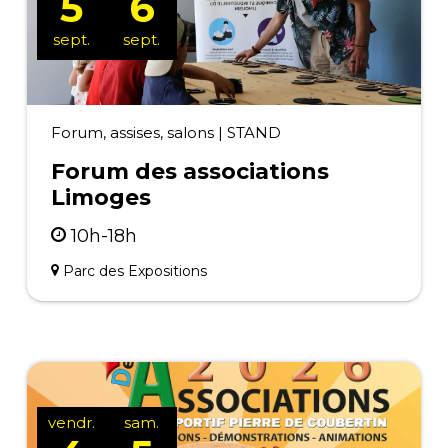
5
6
sept.
sept.
Forum, assises, salons
|
STAND
Forum des associations
Limoges
10h-18h
Parc des Expositions
vendr.
sam.