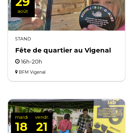
29
août
STAND
Fête de quartier au Vigenal
16h-20h
BFM Vigenal
mardi
vendr.
18
21