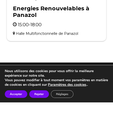
Energies Renouvelables à
Panazol
15:00-18:00
Halle Multifonctionnelle de Panazol
Nous utilisons des cookies pour vous offrir la meilleure
twitter
facebook
linkedin
instagram
tiktok
expérience sur notre site.
Vous pouvez modifier à tout moment vos paramètres en matière
de cookies en cliquant sur
Paramètres des cookies
..
Accepter
Rejeter
Réglages