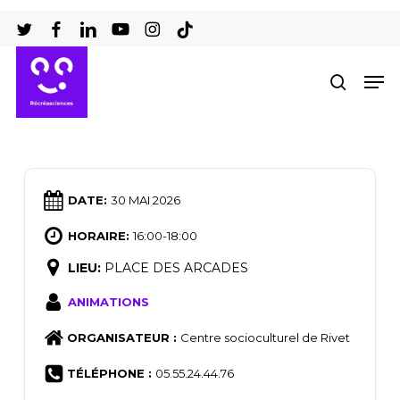
Passer
au
Ferm
contenu
Men
recher
le
principal
men
DATE:
30 MAI 2026
HORAIRE:
16:00-18:00
LIEU:
PLACE DES ARCADES
ANIMATIONS
ORGANISATEUR :
Centre socioculturel de Rivet
TÉLÉPHONE :
05.55.24.44.76