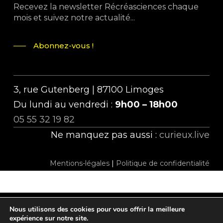
Recevez la newsletter Récréasciences chaque
mois et suivez notre actualité...
Abonnez-vous !
3, rue Gutenberg | 87100 Limoges
Du lundi au vendredi :
9h00 – 18h00
05 55 32 19 82
Ne manquez pas aussi :
curieux.live
Mentions-légales
|
Politique de confidentialité
Nous utilisons des cookies pour vous offrir la meilleure
twitter
facebook
linkedin
instagram
tiktok
expérience sur notre site.