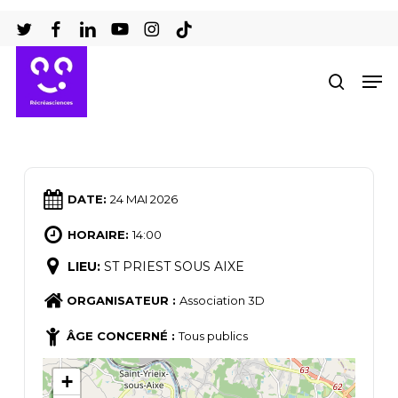
Passer
au
Ferm
contenu
Men
recher
le
principal
men
DATE:
24 MAI 2026
HORAIRE:
14:00
LIEU:
ST PRIEST SOUS AIXE
ORGANISATEUR :
Association 3D
ÂGE CONCERNÉ :
Tous publics
+