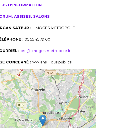
LUS D'INFORMATION
ORUM, ASSISES, SALONS
RGANISATEUR :
LIMOGES METROPOLE
ÉLÉPHONE :
05 55 45 79 00
OURRIEL :
crc@limoges-metropole.fr
GE CONCERNÉ :
7-77 ans | Tous publics