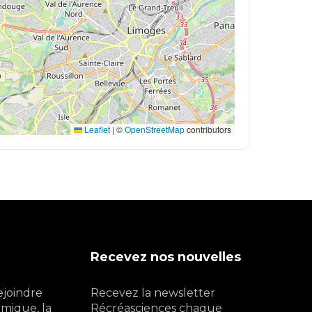
Leaflet
|
©
OpenStreetMap
contributors
Recevez nos nouvelles
ejoindre
Recevez la newsletter
mique, la
Récréasciences chaque