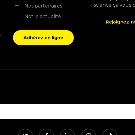
science ça vous pla
Nos partenaires
Notre actualité
Rejoignez-no
,
Adhérez en ligne
twitter
facebook
linkedin
instagram
tiktok