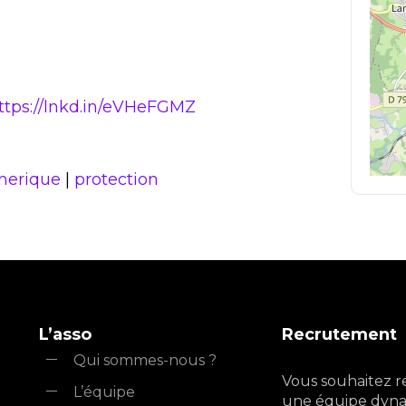
ttps://lnkd.in/eVHeFGMZ
erique
|
protection
L’asso
Recrutement
Qui sommes-nous ?
Vous souhaitez r
L’équipe
une équipe dyna