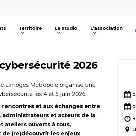
nts
Territoire
Le studio
L’association
e ou ESC pour fermer
 cybersécurité 2026
ité Limoges Métropole organise une
bersécurité les 4 et 5 juin 2026.
D
x rencontres et aux échanges entre
D
 administrateurs et acteurs de la
H
 ateliers ouverts à tous,
L
t de (re)découvrir les enjeux