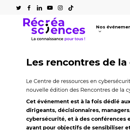
Passer
au
contenu
Nos événeme
principal
Appuyez sur Entrée pour une recherch
Les rencontres de la
Le Centre de ressources en cybersécur
nouvelle édition des Rencontres de la cy
Cet événement est à la fois dédié au
dirigeants, décisionnaires, managers,
cybersécurité, et à des conférences et
ayant pour objectifs de sensibiliser e