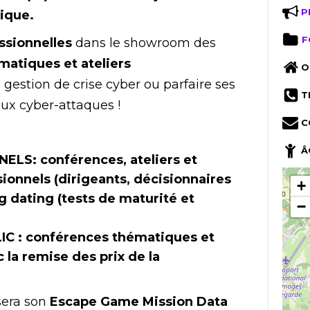
P
ique.
F
ssionnelles
dans le showroom des
atiques et ateliers
O
a gestion de crise cyber ou parfaire ses
T
ux cyber-attaques !
C
Â
NNELS
:
conférences, ateliers et
ionnels (dirigeants, décisionnaires
+
g dating (tests de maturité et
−
IC :
conférences thématiques et
c la remise des prix de la
sera son
Escape Game Mission Data