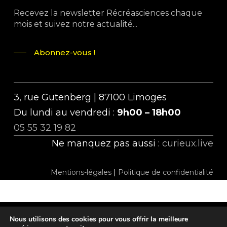
Recevez la newsletter Récréasciences chaque
mois et suivez notre actualité...
Abonnez-vous !
3, rue Gutenberg | 87100 Limoges
Du lundi au vendredi :
9h00 – 18h00
05 55 32 19 82
Ne manquez pas aussi :
curieux.live
Mentions-légales
|
Politique de confidentialité
Nous utilisons des cookies pour vous offrir la meilleure
twitter
facebook
linkedin
instagram
tiktok