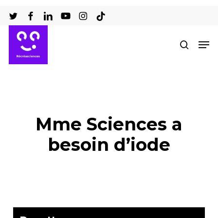
Passer
au
Ferm
contenu
Men
recher
le
principal
men
Mme Sciences a
besoin d’iode