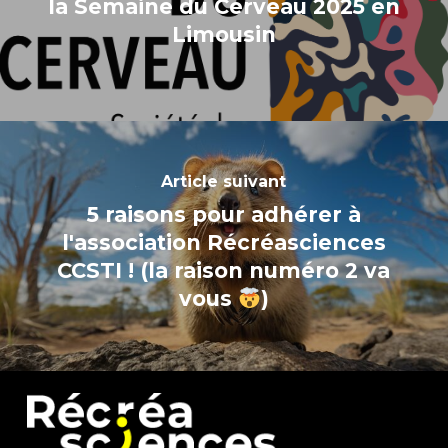
la Semaine du Cerveau 2025 en
Limousin
Article suivant
5 raisons pour adhérer à
l'association Récréasciences
CCSTI ! (la raison numéro 2 va
vous
)