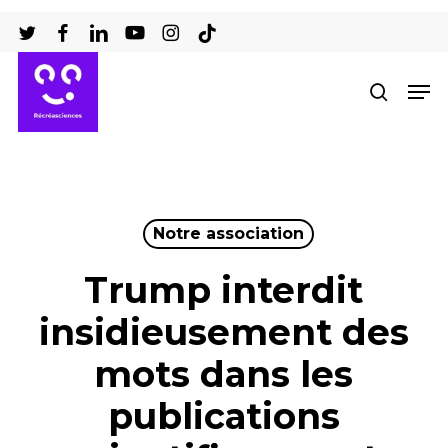
Passer
au
Ferm
contenu
Men
recher
le
principal
men
Notre association
Trump interdit
insidieusement des
mots dans les
publications