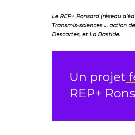
Le REP+ Ronsard (réseau d’édu
Transmis-sciences », action d
Descartes, et La Bastide.
Un projet
f
REP+ Rons