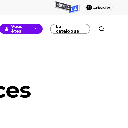
Vous
Le
recherc
êtes
catalogue
ces