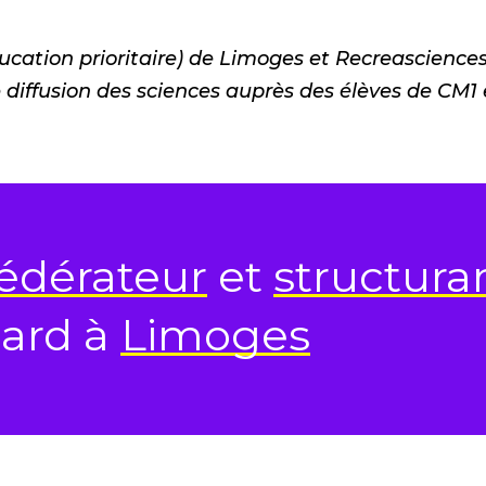
cation prioritaire) de Limoges et Recreasciences 
e diffusion des sciences auprès des élèves de CM1
édérateur
et
structura
ard à
Limoges