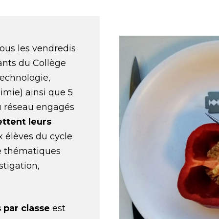
ous les vendredis
ants du Collège
Technologie,
imie) ainsi que 5
u réseau engagés
ttent leurs
 élèves du cycle
e thématiques
tigation,
 par classe
est