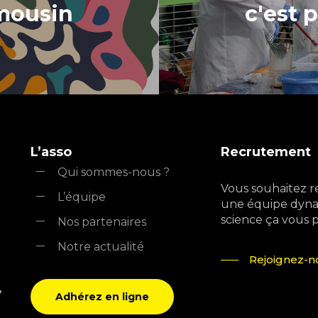
mousin
c'est p
L’asso
Recrutement
Qui sommes-nous ?
Vous souhaitez r
L’équipe
une équipe dyna
science ça vous pla
Nos partenaires
Notre actualité
Rejoignez-no
,
Adhérez en ligne