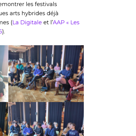
remontrer les festivals
ques arts hybrides déjà
mes (
La Digitale
et l’
AAP « Les
6
).