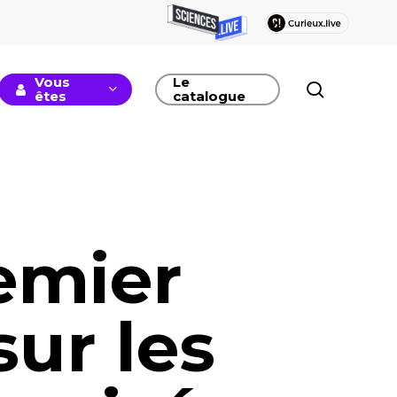
Vous
Le
recherc
êtes
catalogue
remier
sur les