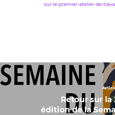
sur-le-premier-atelier-de-trav
Artic
Retour sur l
édition de la Sem