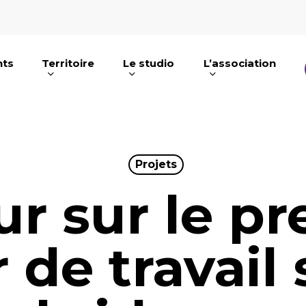
nts
Territoire
Le studio
L’association
e ou ESC pour fermer
Projets
r sur le p
r de travail 