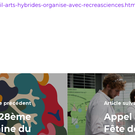
ail-arts-hybrides-organise-avec-recreasciences.htm
le précédent
Article suiv
a 28ème
Appel 
aine du
Fête d