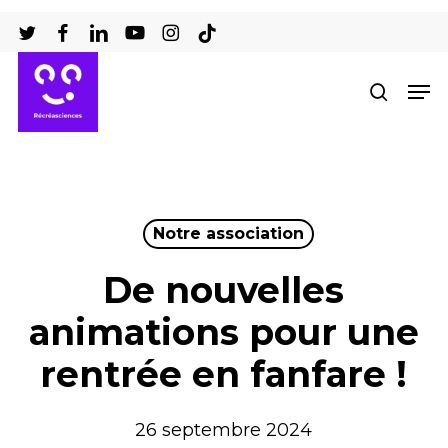
Passer
au
Ferm
contenu
Men
recher
le
principal
men
Notre association
De nouvelles
animations pour une
rentrée en fanfare !
26 septembre 2024