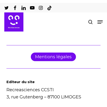
Passer
au
Ferm
contenu
Men
recher
le
principal
men
Mentions légales
Editeur du site
Recreasciences CCSTI
3, rue Gutenberg – 87100 LIMOGES