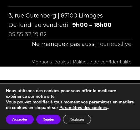
3, rue Gutenberg | 87100 Limoges
Du lundi au vendredi :
9h00 – 18h00
05 55 32 19 82
Ne manquez pas aussi :
curieux.live
Mentions-légales
|
Politique de confidentialité
Nous utilisons des cookies pour vous offrir la meilleure
twitter
facebook
linkedin
instagram
tiktok
expérience sur notre site.
Vous pouvez modifier à tout moment vos paramètres en matière
de cookies en cliquant sur
Paramètres des cookies
..
Accepter
Rejeter
Réglages