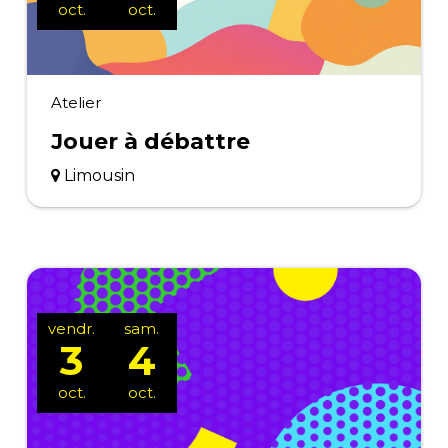
oct.
oct.
Atelier
Jouer à débattre
Limousin
vendr.
sam.
3
4
oct.
oct.