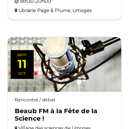
18h30-20h00
Librairie Page & Plume, Limoges
sam.
11
oct.
Rencontre / débat
Beaub FM à la Fête de la
Science !
Village des sciences de Limoges