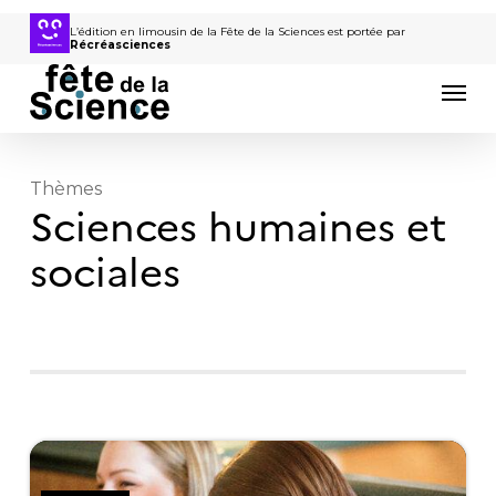
Passer
au
L’édition en limousin de la Fête de la Sciences est portée par
Récréasciences
contenu
Men
principal
Thèmes
Sciences humaines et
sociales