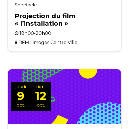
Spectacle
Projection du film
« l’installation »
18h00-20h00
BFM Limoges Centre Ville
jeudi
dim.
9
12
oct.
oct.